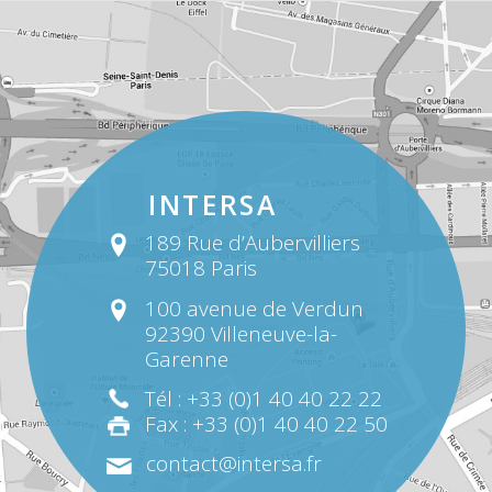
INTERSA
189 Rue d’Aubervilliers
75018 Paris
100 avenue de Verdun
92390 Villeneuve-la-
Garenne
Tél : +33 (0)1 40 40 22 22
Fax : +33 (0)1 40 40 22 50
contact@intersa.fr